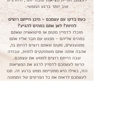
לעצמנו חוויית מציאות טובה יותר, ולהרגיש
טוב יותר ברגע הממשי.
כעת בדקו עם עצמכם - היכן הייתם רוצים
להיות? לאן אתם כמהים להגיע?
תוכלו לדמיין מקום או סיטואציה שאתם
כמהים אליהם - מפגש עם חבר אליו אתם
מתגעגעים, מקום שאתם רוצים להיות בו,
אהבה אותה אתם משתוקקים לחוות, עבודה
שבה הייתם רוצים לממש את עצמכם.
הרשו לעצמכם לדמיין לרגע את המציאות
הזו, כאילו היא מתקיימת ממש ברגע זה. תנו
לעצמכם לראות את כל הפרטים של התמונה
הזו, להרגיש את כל התחושות שבחוויה הזו,
ממש לבנות את העולם של הכמיהה הזו,
אמיתי ככל שתוכלו. שימו לב, איך זה מרגיש
להיות במציאות הזו - איך זה מרגיש בגוף?
איך זה מרגיש בנפש? איזה אנשים תוכלו
להיות, בתוך המציאות הזו? תנו לעצמכם
להרגיש את כל זה...