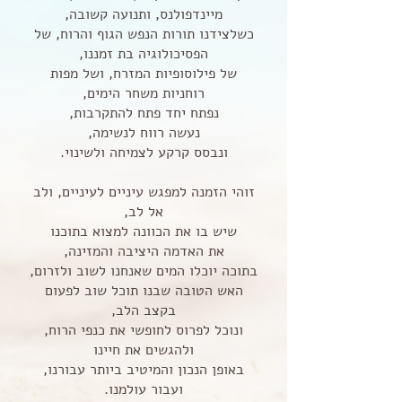
מיינדפולנס, ותנועה קשובה,
כשלצידנו תורות הנפש הגוף והרוח,
של
הפסיכולוגיה בת זמננו,
של פילוסופיות המזרח,
ושל מפות
רוחניות משחר הימים,
נפתח יחד פתח להתקרבות,
נעשה רווח לנשימה,
ונבסס קרקע לצמיחה ולשינוי.
זוהי הזמנה למפגש עיניים לעיניים, ולב
אל לב,
שיש בו את הכוונה למצוא בתוכנו
את האדמה היציבה והמזינה,
בתוכה יוכלו המים שאנחנו לשוב ולזרום,
האש הטובה שבנו תוכל שוב לפעום
בקצב הלב,
ונוכל לפרוס לחופשי את כנפי הרוח,
ולהגשים את חיינו
באופן הנכון והמיטיב ביותר עבורנו,
ועבור עולמנו.